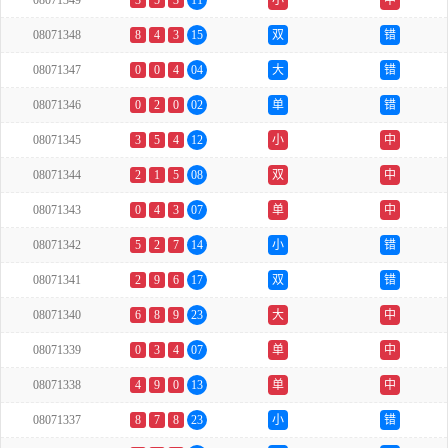
08071349
3
5
3
11
小
中
08071348
8
4
3
15
双
错
08071347
0
0
4
04
大
错
08071346
0
2
0
02
单
错
08071345
3
5
4
12
小
中
08071344
2
1
5
08
双
中
08071343
0
4
3
07
单
中
08071342
5
2
7
14
小
错
08071341
2
9
6
17
双
错
08071340
6
8
9
23
大
中
08071339
0
3
4
07
单
中
08071338
4
9
0
13
单
中
08071337
8
7
8
23
小
错