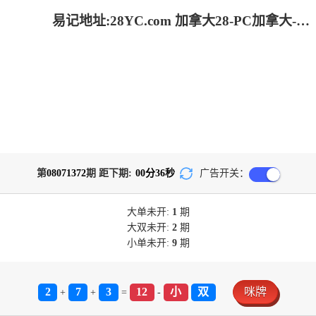
易记地址:28YC.com 加拿大28-PC加拿大-加拿大pc预测结果走势|加拿大28开奖结果预测官网|加拿大预测28在线预测官网
第
08071372
期 距下期:
00
分
36
秒
广告开关：
大单
未开:
1
期
大双
未开:
2
期
小单
未开:
9
期
2
7
3
12
小
双
咪牌
+
+
=
-