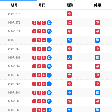
期号
号码
预测
结果
08071373
---
小
---
08071372
2
7
3
12
双
中
08071371
7
2
6
15
单
中
08071370
9
9
4
22
小
错
08071369
0
3
7
10
小
中
08071368
3
0
9
12
大
错
08071367
8
0
2
10
小
中
08071366
8
8
6
22
大
中
08071365
0
4
0
04
小
中
08071364
8
8
3
19
小
错
08071363
5
6
0
11
小
中
08071362
7
9
4
20
单
错