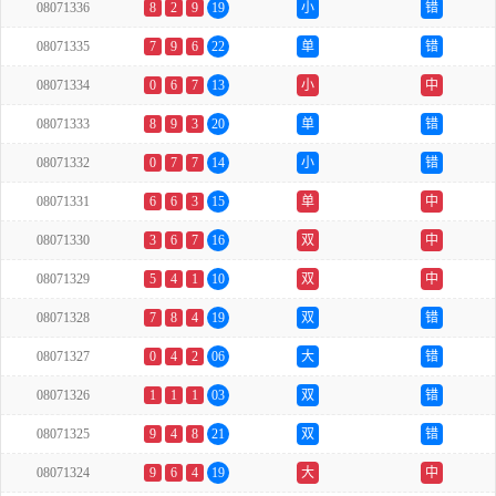
08071336
8
2
9
19
小
错
08071335
7
9
6
22
单
错
08071334
0
6
7
13
小
中
08071333
8
9
3
20
单
错
08071332
0
7
7
14
小
错
08071331
6
6
3
15
单
中
08071330
3
6
7
16
双
中
08071329
5
4
1
10
双
中
08071328
7
8
4
19
双
错
08071327
0
4
2
06
大
错
08071326
1
1
1
03
双
错
08071325
9
4
8
21
双
错
08071324
9
6
4
19
大
中