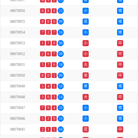
08070957
4
9
2
15
双
错
08070956
6
8
8
22
小
错
08070955
9
0
0
09
双
错
08070954
7
2
7
16
小
错
08070953
1
7
0
08
小
中
08070952
2
0
7
09
小
中
08070951
5
7
6
18
大
中
08070950
8
0
1
09
单
中
08070949
5
4
1
10
单
错
08070948
3
8
3
14
大
中
08070947
7
9
4
20
小
错
08070946
5
2
9
16
小
错
08070945
2
1
1
04
双
中