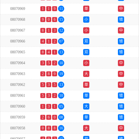
08070969
1
1
9
11
单
中
08070968
9
0
6
15
小
错
08070967
8
1
3
12
小
中
08070966
4
1
2
07
双
错
08070965
8
4
1
13
双
错
08070964
3
5
2
10
小
中
08070963
2
8
9
19
大
中
08070962
5
3
5
13
单
中
08070961
5
3
2
10
单
错
08070960
1
3
1
05
大
错
08070959
2
6
0
08
单
错
08070958
0
8
8
16
大
中