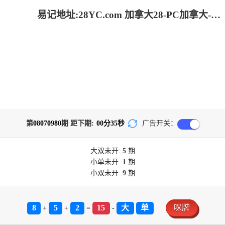
易记地址:28YC.com 加拿大28-PC加拿大-加拿大pc预测结果走势|加拿大28开奖结果预测官网|加拿大预测28在线预测官网
第
08070980
期 距下期:
00
分
35
秒
广告开关：
大双
未开:
5
期
小单
未开:
1
期
小双
未开:
9
期
8
5
2
15
大
单
咪牌
+
+
=
-