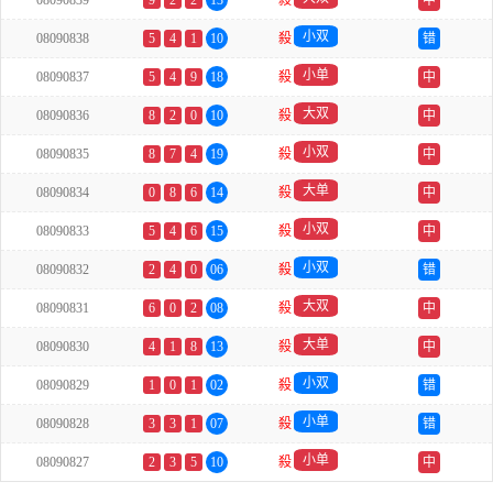
08090839
9
2
2
13
殺
中
小双
08090838
5
4
1
10
殺
错
小单
08090837
5
4
9
18
殺
中
大双
08090836
8
2
0
10
殺
中
小双
08090835
8
7
4
19
殺
中
大单
08090834
0
8
6
14
殺
中
小双
08090833
5
4
6
15
殺
中
小双
08090832
2
4
0
06
殺
错
大双
08090831
6
0
2
08
殺
中
大单
08090830
4
1
8
13
殺
中
小双
08090829
1
0
1
02
殺
错
小单
08090828
3
3
1
07
殺
错
小单
08090827
2
3
5
10
殺
中