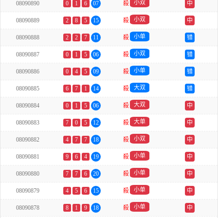
小双
08090890
0
1
6
07
殺
中
小双
08090889
2
8
5
15
殺
中
小单
08090888
2
2
7
11
殺
错
小双
08090887
0
1
5
06
殺
错
小单
08090886
0
4
5
09
殺
错
大双
08090885
6
7
1
14
殺
错
大双
08090884
0
1
5
06
殺
中
大单
08090883
7
0
5
12
殺
中
小双
08090882
4
7
7
18
殺
中
小单
08090881
9
6
4
19
殺
中
小单
08090880
7
7
6
20
殺
中
小单
08090879
4
5
6
15
殺
中
小单
08090878
8
1
9
18
殺
中