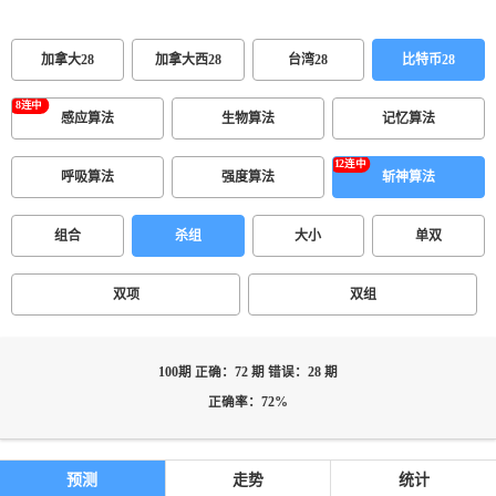
加拿大28
加拿大西28
台湾28
比特币28
感应算法
生物算法
记忆算法
呼吸算法
强度算法
斩神算法
组合
杀组
大小
单双
双项
双组
100期 正确：72 期 错误：28 期
正确率：72%
预测
走势
统计