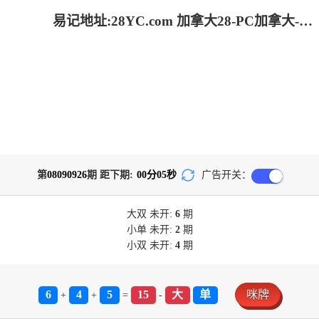
易记地址:28YC.com 加拿大28-PC加拿大-加拿大pc预测结果走势|加拿大28开奖结果预测官网|加拿大预测28在线预测官网
第
08090926
期 距下期:
00
分
05
秒
广告开关：
大双
未开:
6
期
小单
未开:
2
期
小双
未开:
4
期
6
4
5
15
大
单
咪牌
+
+
=
-