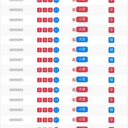
08090903
8
5
7
20
殺
中
小双
08090902
4
3
4
11
殺
中
小双
08090901
9
3
9
21
殺
中
大双
08090900
1
8
3
12
殺
中
大双
08090899
2
6
6
14
殺
错
小双
08090898
2
9
1
12
殺
错
小单
08090897
1
5
1
07
殺
错
小单
08090896
6
4
5
15
殺
中
小双
08090895
2
8
2
12
殺
错
大单
08090894
0
1
7
08
殺
中
大双
08090893
9
2
8
19
殺
中
小双
08090892
2
9
1
12
殺
错
小双
08090891
1
6
0
07
殺
中