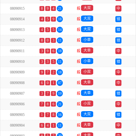
大双
08090915
8
9
4
21
殺
中
大双
08090914
4
5
9
18
殺
错
大双
08090913
4
5
5
14
殺
错
小单
08090912
8
0
3
11
殺
错
大单
08090911
3
9
6
18
殺
中
小单
08090910
3
3
5
11
殺
错
小双
08090909
9
7
2
18
殺
中
大单
08090908
6
0
1
07
殺
中
大单
08090907
3
7
9
19
殺
错
小双
08090906
7
8
6
21
殺
中
大双
08090905
1
7
8
16
殺
错
大单
08090904
6
4
1
11
殺
中
大单