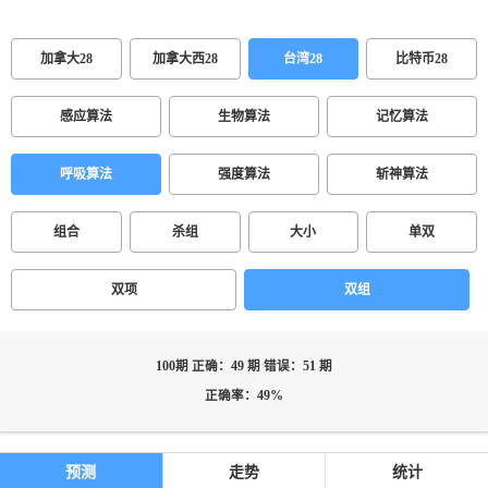
加拿大28
加拿大西28
台湾28
比特币28
感应算法
生物算法
记忆算法
呼吸算法
强度算法
斩神算法
组合
杀组
大小
单双
双项
双组
100期 正确：49 期 错误：51 期
正确率：49%
预测
走势
统计