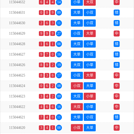
115044632
6
4
4
14
小单
大双
中
115044631
0
0
9
09
大单
小双
错
115044630
2
6
3
11
大单
小双
错
115044629
9
9
9
27
小双
大单
中
115044628
1
6
1
08
大双
小单
错
115044627
9
7
0
16
大单
小双
错
115044626
8
9
2
19
大双
小单
错
115044625
8
3
6
17
小双
大单
中
115044624
0
6
2
08
小双
大单
中
115044623
3
4
2
09
大双
小单
中
115044622
4
6
6
16
大双
小单
中
115044621
7
4
0
11
大单
小双
错
115044620
3
4
1
08
小双
大单
中