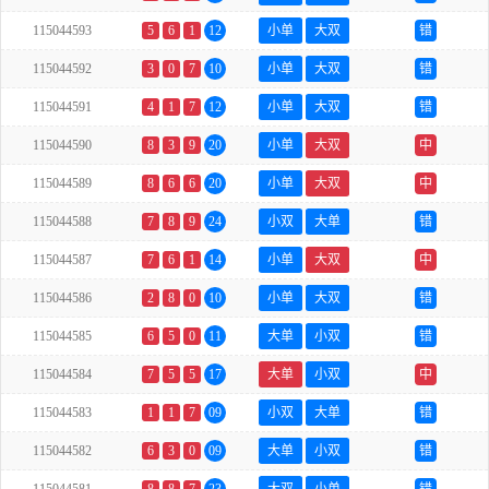
115044593
5
6
1
12
小单
大双
错
115044592
3
0
7
10
小单
大双
错
115044591
4
1
7
12
小单
大双
错
115044590
8
3
9
20
小单
大双
中
115044589
8
6
6
20
小单
大双
中
115044588
7
8
9
24
小双
大单
错
115044587
7
6
1
14
小单
大双
中
115044586
2
8
0
10
小单
大双
错
115044585
6
5
0
11
大单
小双
错
115044584
7
5
5
17
大单
小双
中
115044583
1
1
7
09
小双
大单
错
115044582
6
3
0
09
大单
小双
错