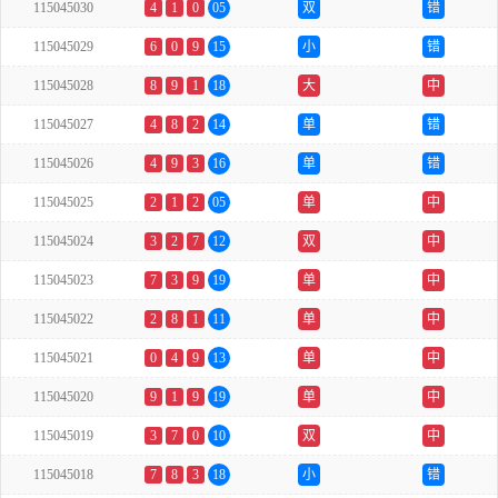
115045030
4
1
0
05
双
错
115045029
6
0
9
15
小
错
115045028
8
9
1
18
大
中
115045027
4
8
2
14
单
错
115045026
4
9
3
16
单
错
115045025
2
1
2
05
单
中
115045024
3
2
7
12
双
中
115045023
7
3
9
19
单
中
115045022
2
8
1
11
单
中
115045021
0
4
9
13
单
中
115045020
9
1
9
19
单
中
115045019
3
7
0
10
双
中
115045018
7
8
3
18
小
错