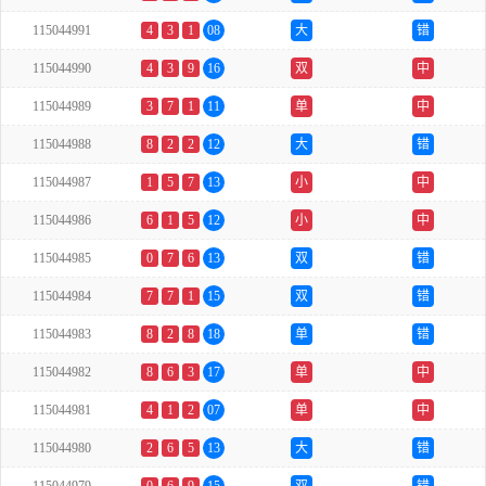
115044991
4
3
1
08
大
错
115044990
4
3
9
16
双
中
115044989
3
7
1
11
单
中
115044988
8
2
2
12
大
错
115044987
1
5
7
13
小
中
115044986
6
1
5
12
小
中
115044985
0
7
6
13
双
错
115044984
7
7
1
15
双
错
115044983
8
2
8
18
单
错
115044982
8
6
3
17
单
中
115044981
4
1
2
07
单
中
115044980
2
6
5
13
大
错