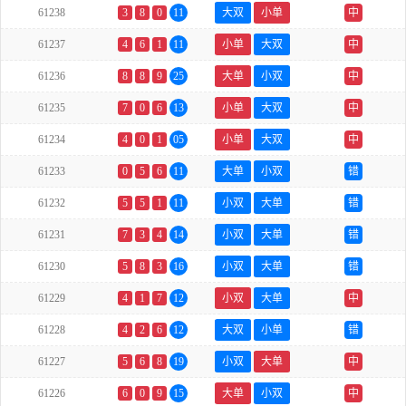
61238
3
8
0
11
大双
小单
中
61237
4
6
1
11
小单
大双
中
61236
8
8
9
25
大单
小双
中
61235
7
0
6
13
小单
大双
中
61234
4
0
1
05
小单
大双
中
61233
0
5
6
11
大单
小双
错
61232
5
5
1
11
小双
大单
错
61231
7
3
4
14
小双
大单
错
61230
5
8
3
16
小双
大单
错
61229
4
1
7
12
小双
大单
中
61228
4
2
6
12
大双
小单
错
61227
5
6
8
19
小双
大单
中
61226
6
0
9
15
大单
小双
中