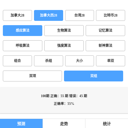
加拿大28
加拿大西28
台湾28
比特币28
感应算法
生物算法
记忆算法
呼吸算法
强度算法
斩神算法
组合
杀组
大小
单双
双项
双组
100期 正确：55 期 错误：45 期
正确率：55%
预测
走势
统计