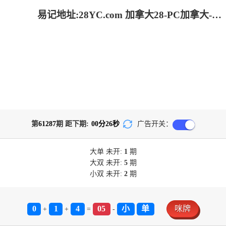
易记地址:28YC.com 加拿大28-PC加拿大-加拿大pc预测结果走势|加拿大28开奖结果预测官网|加拿大预测28在线预测官网
第
61287
期 距下期:
00
分
26
秒
广告开关：
大单
未开:
1
期
大双
未开:
5
期
小双
未开:
2
期
0
1
4
05
小
单
咪牌
+
+
=
-