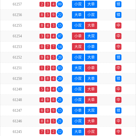
61257
2
3
4
09
小双
大单
错
61256
8
5
9
22
大单
小双
错
61255
8
4
3
15
小双
大单
中
61254
3
0
4
07
小单
大双
中
61253
0
7
7
14
大双
小单
中
61252
9
6
5
20
小双
大单
错
61251
1
2
0
03
大双
小单
中
61250
8
8
4
20
小双
大单
错
61249
5
6
4
15
小双
大单
中
61248
4
9
8
21
小双
大单
中
61247
6
0
9
15
小单
大双
错
61246
8
8
5
21
小双
大单
中
61245
7
3
2
12
大单
小双
中