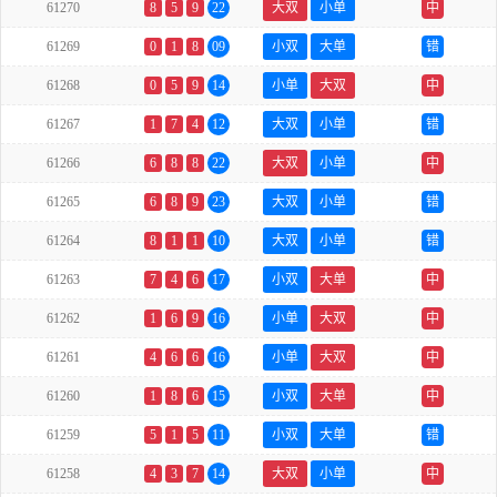
61270
8
5
9
22
大双
小单
中
61269
0
1
8
09
小双
大单
错
61268
0
5
9
14
小单
大双
中
61267
1
7
4
12
大双
小单
错
61266
6
8
8
22
大双
小单
中
61265
6
8
9
23
大双
小单
错
61264
8
1
1
10
大双
小单
错
61263
7
4
6
17
小双
大单
中
61262
1
6
9
16
小单
大双
中
61261
4
6
6
16
小单
大双
中
61260
1
8
6
15
小双
大单
中
61259
5
1
5
11
小双
大单
错
61258
4
3
7
14
大双
小单
中