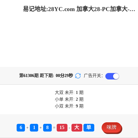
易记地址:28YC.com 加拿大28-PC加拿大-加拿大pc预测结果走势|加拿大28开奖结果预测官网|加拿大预测28在线预测官网
第
61306
期 距下期:
00
分
29
秒
广告开关：
大双
未开:
1
期
小单
未开:
2
期
小双
未开:
9
期
6
1
8
15
大
单
咪牌
+
+
=
-