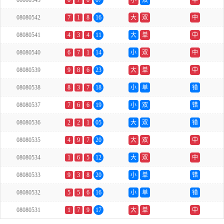
08080543
0
7
0
07
小
双
中
08080542
7
1
8
16
大
双
中
08080541
4
3
4
11
大
单
中
08080540
6
7
1
14
小
双
中
08080539
9
8
6
23
大
单
中
08080538
8
3
7
18
小
单
错
08080537
7
6
6
19
小
双
错
08080536
2
2
1
05
大
双
错
08080535
4
9
7
20
大
双
中
08080534
1
6
5
12
大
双
中
08080533
9
3
8
20
小
单
错
08080532
5
5
6
16
小
单
错
08080531
1
7
9
17
大
单
中