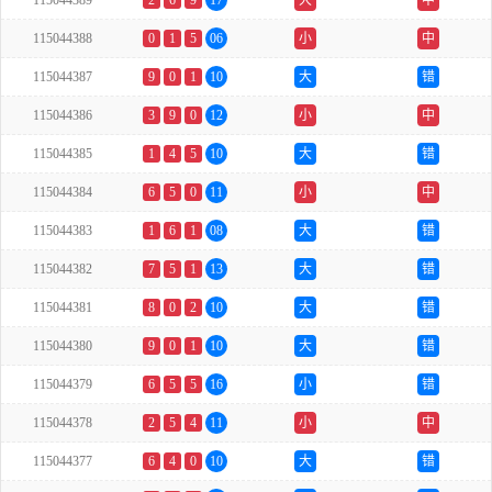
115044389
2
6
9
17
大
中
115044388
0
1
5
06
小
中
115044387
9
0
1
10
大
错
115044386
3
9
0
12
小
中
115044385
1
4
5
10
大
错
115044384
6
5
0
11
小
中
115044383
1
6
1
08
大
错
115044382
7
5
1
13
大
错
115044381
8
0
2
10
大
错
115044380
9
0
1
10
大
错
115044379
6
5
5
16
小
错
115044378
2
5
4
11
小
中
115044377
6
4
0
10
大
错