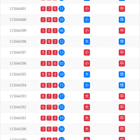
115044401
0
3
8
11
小
中
115044400
2
8
6
16
小
错
115044399
5
0
1
06
小
中
115044398
2
8
2
12
大
错
115044397
9
1
3
13
小
中
115044396
3
0
0
03
小
中
115044395
6
0
4
10
大
错
115044394
6
5
4
15
小
错
115044393
8
7
2
17
大
中
115044392
6
7
9
22
大
中
115044391
8
7
4
19
大
中
115044390
3
6
7
16
大
中