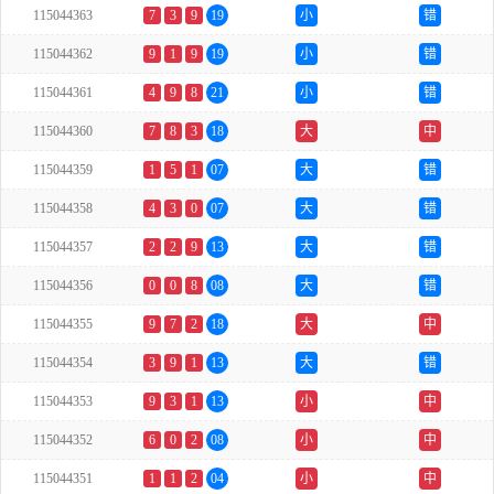
115044363
7
3
9
19
小
错
115044362
9
1
9
19
小
错
115044361
4
9
8
21
小
错
115044360
7
8
3
18
大
中
115044359
1
5
1
07
大
错
115044358
4
3
0
07
大
错
115044357
2
2
9
13
大
错
115044356
0
0
8
08
大
错
115044355
9
7
2
18
大
中
115044354
3
9
1
13
大
错
115044353
9
3
1
13
小
中
115044352
6
0
2
08
小
中
115044351
1
1
2
04
小
中