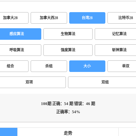
加拿大28
加拿大西28
台湾28
比特币28
感应算法
生物算法
记忆算法
呼吸算法
强度算法
斩神算法
组合
杀组
大小
单双
双项
双组
100期 正确：54 期 错误：46 期
正确率：54%
走势