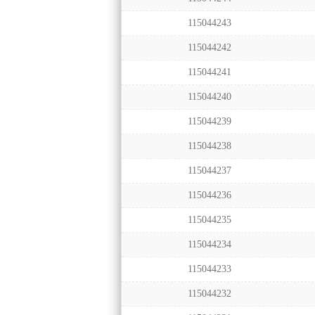
115044243
115044242
115044241
115044240
115044239
115044238
115044237
115044236
115044235
115044234
115044233
115044232