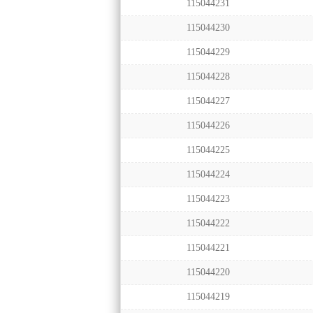
115044231
115044230
115044229
115044228
115044227
115044226
115044225
115044224
115044223
115044222
115044221
115044220
115044219