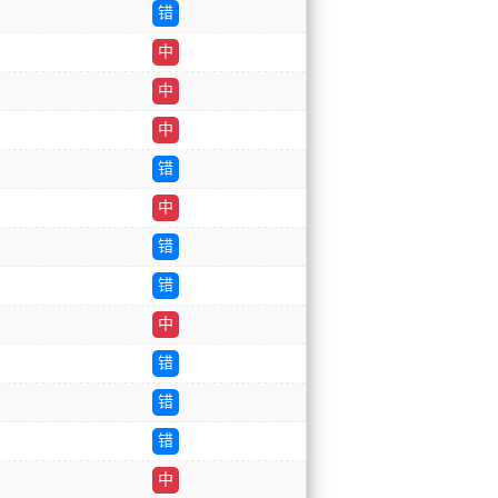
错
中
中
中
错
中
错
错
中
错
错
错
中