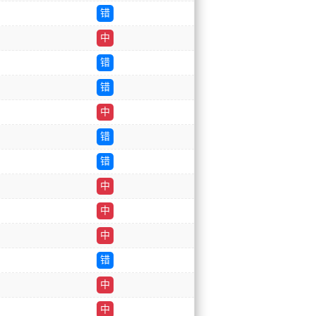
错
中
错
错
中
错
错
中
中
中
错
中
中