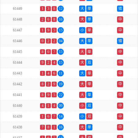
61449
1
3
8
12
大
单
错
61448
2
6
8
16
大
单
中
61447
1
9
5
15
小
单
中
61446
0
2
2
04
大
单
错
61445
8
0
7
15
大
单
中
61444
9
2
4
15
大
双
中
61443
1
4
6
11
大
单
中
61442
8
2
9
19
大
单
中
61441
8
9
5
22
大
单
中
61440
4
1
4
09
小
双
中
61439
1
6
7
14
小
双
中
61438
7
8
1
16
大
单
中