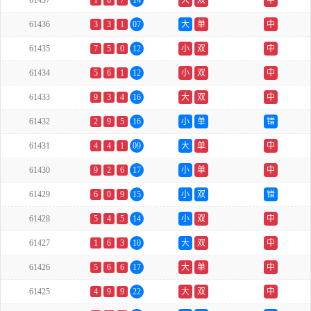
61437
1
6
7
14
大
双
中
61436
3
3
1
07
大
单
中
61435
7
5
0
12
小
双
中
61434
5
6
1
12
小
双
中
61433
9
3
4
16
大
双
中
61432
2
9
5
16
小
单
错
61431
4
4
1
09
大
单
中
61430
9
2
6
17
小
单
中
61429
6
0
9
15
小
双
错
61428
5
4
5
14
小
双
中
61427
1
6
3
10
大
双
中
61426
5
6
6
17
大
单
中
61425
4
9
9
22
大
双
中