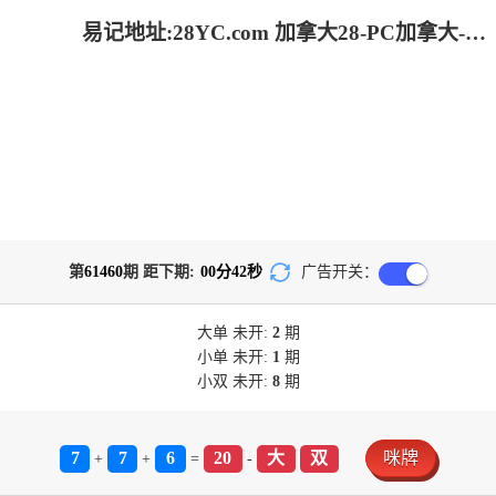
易记地址:28YC.com 加拿大28-PC加拿大-加拿大pc预测结果走势|加拿大28开奖结果预测官网|加拿大预测28在线预测官网
第
61460
期 距下期:
00
分
42
秒
广告开关：
大单
未开:
2
期
小单
未开:
1
期
小双
未开:
8
期
7
7
6
20
大
双
咪牌
+
+
=
-