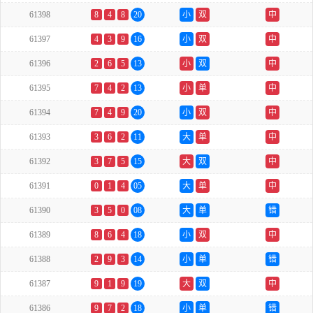
61398
8
4
8
20
小
双
中
61397
4
3
9
16
小
双
中
61396
2
6
5
13
小
双
中
61395
7
4
2
13
小
单
中
61394
7
4
9
20
小
双
中
61393
3
6
2
11
大
单
中
61392
3
7
5
15
大
双
中
61391
0
1
4
05
大
单
中
61390
3
5
0
08
大
单
错
61389
8
6
4
18
小
双
中
61388
2
9
3
14
小
单
错
61387
9
1
9
19
大
双
中
61386
9
7
2
18
小
单
错