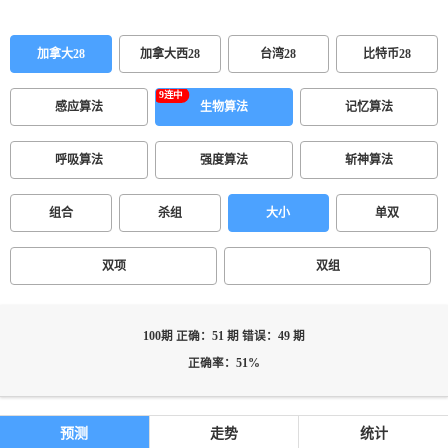
加拿大28
加拿大西28
台湾28
比特币28
感应算法
生物算法
记忆算法
呼吸算法
强度算法
斩神算法
组合
杀组
大小
单双
双项
双组
100期 正确：51 期 错误：49 期
正确率：51%
预测
走势
统计