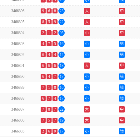
3466897
1
9
9
19
小
错
3466896
9
6
8
23
大
中
3466895
8
5
9
22
大
中
3466894
2
1
2
05
小
中
3466893
4
7
5
16
小
错
3466892
6
4
4
14
小
错
3466891
6
6
6
18
大
中
3466890
6
4
7
17
小
错
3466889
7
1
8
16
小
错
3466888
6
7
4
17
小
错
3466887
7
8
7
22
大
中
3466886
7
5
7
19
大
中
3466885
2
6
9
17
小
错