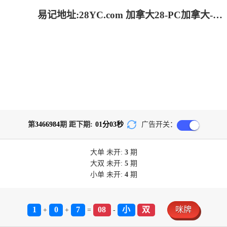
易记地址:28YC.com 加拿大28-PC加拿大-加拿大pc预测结果走势|加拿大28开奖结果预测官网|加拿大预测28在线预测官网
第
3466984
期 距下期:
01
分
03
秒
广告开关：
大单
未开:
3
期
大双
未开:
5
期
小单
未开:
4
期
1
0
7
08
小
双
咪牌
+
+
=
-