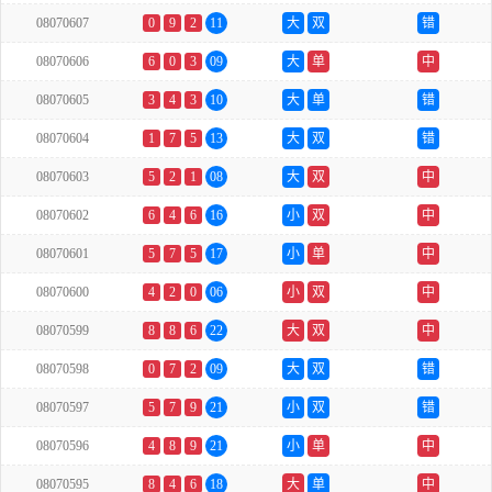
08070607
0
9
2
11
大
双
错
08070606
6
0
3
09
大
单
中
08070605
3
4
3
10
大
单
错
08070604
1
7
5
13
大
双
错
08070603
5
2
1
08
大
双
中
08070602
6
4
6
16
小
双
中
08070601
5
7
5
17
小
单
中
08070600
4
2
0
06
小
双
中
08070599
8
8
6
22
大
双
中
08070598
0
7
2
09
大
双
错
08070597
5
7
9
21
小
双
错
08070596
4
8
9
21
小
单
中
08070595
8
4
6
18
大
单
中