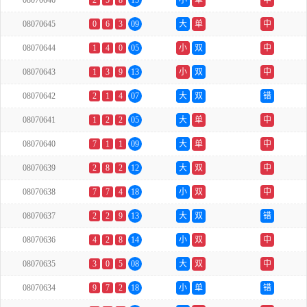
08070646
2
5
8
15
小
单
中
08070645
0
6
3
09
大
单
中
08070644
1
4
0
05
小
双
中
08070643
1
3
9
13
小
双
中
08070642
2
1
4
07
大
双
错
08070641
1
2
2
05
大
单
中
08070640
7
1
1
09
大
单
中
08070639
2
8
2
12
大
双
中
08070638
7
7
4
18
小
双
中
08070637
2
2
9
13
大
双
错
08070636
4
2
8
14
小
双
中
08070635
3
0
5
08
大
双
中
08070634
9
7
2
18
小
单
错