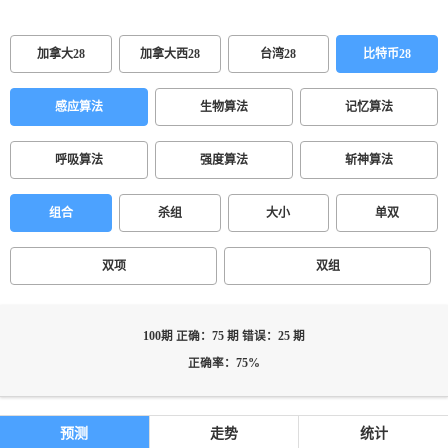
加拿大28
加拿大西28
台湾28
比特币28
感应算法
生物算法
记忆算法
呼吸算法
强度算法
斩神算法
组合
杀组
大小
单双
双项
双组
100期 正确：75 期 错误：25 期
正确率：75%
预测
走势
统计