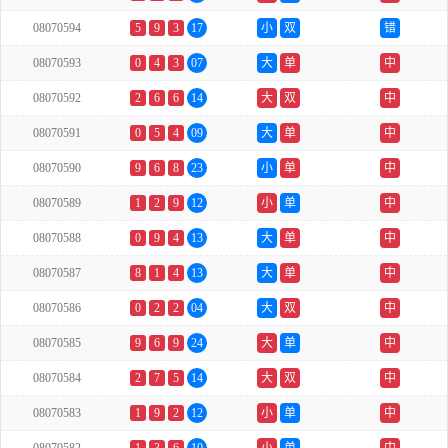
08070594
5
9
3
17
小
双
错
08070593
0
4
3
07
大
单
中
08070592
2
6
6
14
大
双
中
08070591
0
5
4
09
大
单
中
08070590
9
6
8
23
小
单
中
08070589
1
2
9
12
小
单
中
08070588
0
9
4
13
大
单
中
08070587
8
1
4
13
大
单
中
08070586
0
2
2
04
大
双
中
08070585
9
6
9
24
大
单
中
08070584
2
7
5
14
大
双
中
08070583
1
9
2
12
小
单
中