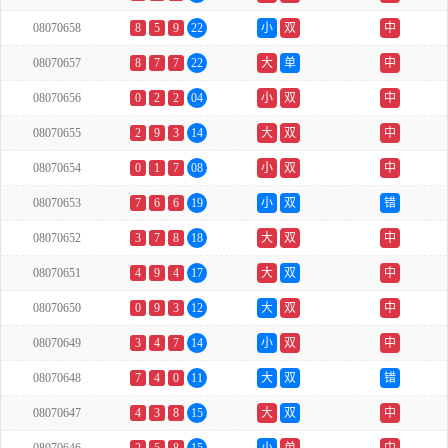
08070658
8
5
9
22
小
双
中
08070657
8
7
7
22
大
单
中
08070656
0
2
2
04
小
双
中
08070655
2
9
3
14
大
双
中
08070654
0
1
7
08
小
双
中
08070653
7
6
6
19
小
双
错
08070652
3
7
8
18
大
双
中
08070651
4
9
4
17
大
双
中
08070650
0
9
3
12
大
双
中
08070649
3
4
7
14
小
双
中
08070648
7
4
0
11
大
双
错
08070647
4
3
8
15
大
双
中