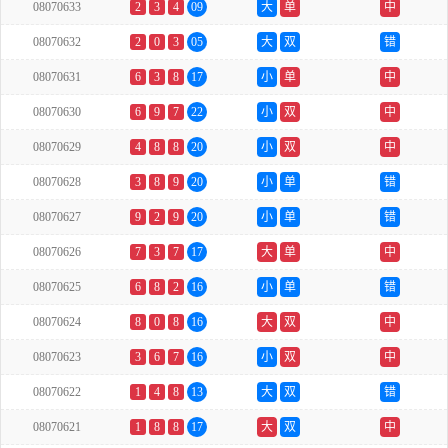
08070633
2
3
4
09
大
单
中
08070632
2
0
3
05
大
双
错
08070631
6
3
8
17
小
单
中
08070630
6
9
7
22
小
双
中
08070629
4
8
8
20
小
双
中
08070628
3
8
9
20
小
单
错
08070627
9
2
9
20
小
单
错
08070626
7
3
7
17
大
单
中
08070625
6
8
2
16
小
单
错
08070624
8
0
8
16
大
双
中
08070623
3
6
7
16
小
双
中
08070622
1
4
8
13
大
双
错
08070621
1
8
8
17
大
双
中