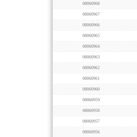
08060968
08060967
08060966
08060965
08060964
08060963
08060962
08060961
08060960
08060959
08060958
08060957
08060956