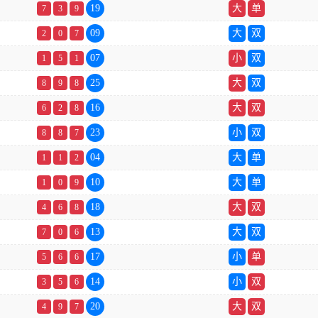
19
大
单
7
3
9
09
大
双
2
0
7
07
小
双
1
5
1
25
大
双
8
9
8
16
大
双
6
2
8
23
小
双
8
8
7
04
大
单
1
1
2
10
大
单
1
0
9
18
大
双
4
6
8
13
大
双
7
0
6
17
小
单
5
6
6
14
小
双
3
5
6
20
大
双
4
9
7