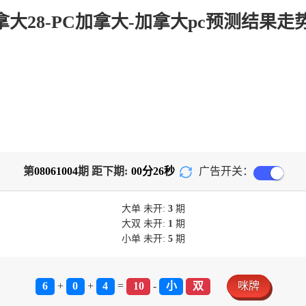
第
08061004
期 距下期:
00
分
26
秒
广告开关：
大单
未开:
3
期
大双
未开:
1
期
小单
未开:
5
期
6
+
0
+
4
=
10
-
小
双
咪牌