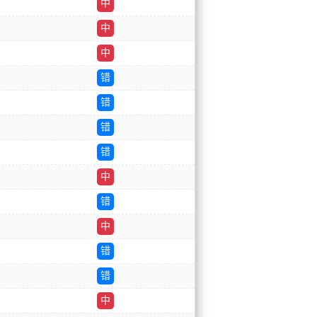
中
中
中
错
错
错
错
中
错
中
错
错
中