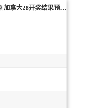
易记地址:28YC.com 加拿大28-PC加拿大-加拿大pc预测结果走势|加拿大28开奖结果预测官网|加拿大预测28在线预测官网