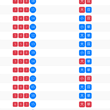
18
大
双
7
3
8
15
大
双
3
9
3
14
小
双
5
4
5
14
小
单
6
6
2
12
大
单
5
4
3
13
大
双
5
5
3
19
小
双
7
4
8
14
大
单
3
5
6
08
大
单
5
1
2
12
小
双
8
2
2
05
大
双
0
0
5
10
大
单
5
3
2
15
大
单
6
6
3