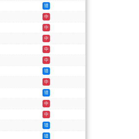
错
中
中
中
中
中
错
中
错
中
中
错
错