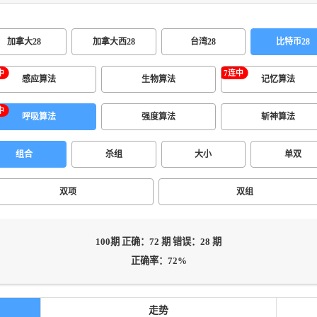
加拿大28
加拿大西28
台湾28
比特币28
感应算法
生物算法
记忆算法
呼吸算法
强度算法
斩神算法
组合
杀组
大小
单双
双项
双组
100期 正确：72 期 错误：28 期
正确率：72%
走势